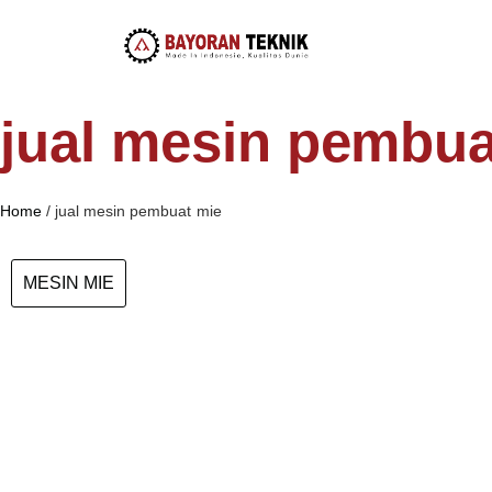
jual mesin pembua
Home
/
jual mesin pembuat mie
MESIN MIE
Jual Mesin Mie KT 945 (20
Kg / Jam)