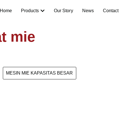
Home
Products
Our Story
News
Contact
t mie
MESIN MIE KAPASITAS BESAR
KT 9105-4S (250 Kg / Jam)