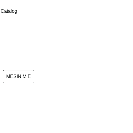
Catalog
MESIN MIE
Mesin Mie KT 955 (30-40 Kg
/ Jam)