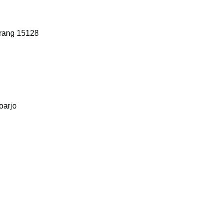
erang 15128
oarjo