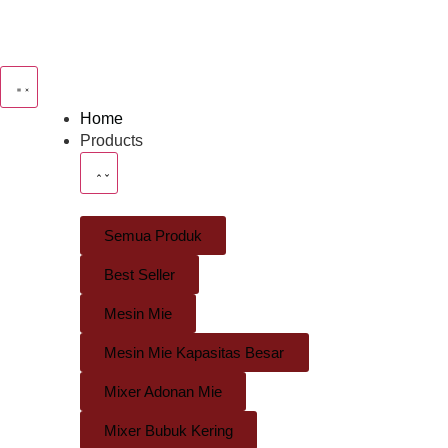
Home
Products
Semua Produk
Best Seller
Mesin Mie
Mesin Mie Kapasitas Besar
Mixer Adonan Mie
Mixer Bubuk Kering