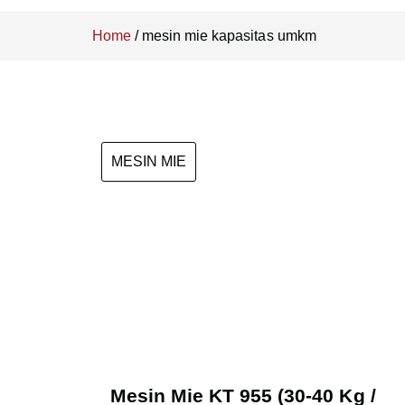
Home
/
mesin mie kapasitas umkm
MESIN MIE
Mesin Mie
KT 955 (30-
40 Kg / Jam)
Mesin Mie KT 955 (30-40 Kg /