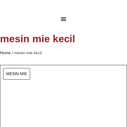
mesin mie kecil
Home
/
mesin mie kecil
MESIN MIE
Jual Mesin Mie KT 945 (20
Kg / Jam)