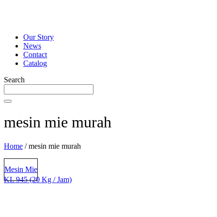
Our Story
News
Contact
Catalog
Search
mesin mie murah
Home
/
mesin mie murah
KL 945 (20 Kg / Jam)
Mesin Mie
KL 945 (20 Kg / Jam)