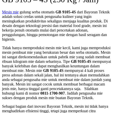
Mesin mie
gulung serba otomatis
GB 9105-4S
dari Bayoran Teknik
adalah solusi cerdas untuk pengusaha kuliner yang ingin
meningkatkan produktivitas sekaligus menjaga kualitas produk. Di
desain dengan teknologi presisi dan material food grade, mesin ini
bekerja penuh otomatis mulai dari pencetakan adonan,
penggulungan, hingga pemotongan mie dengan hasil seragam dan
higienis.
Tidak hanya memproduksi mesin mie kecil, kami juga memproduksi
mesin pembuat mie yang berukuran besar dan serba otomatis. Mesin
ini sangat direkomendasikan untuk pabrik mie yang sudah membuat
ribuan kilogram mie dalam seharinya. Tipe
GB 9105-4S
mempunyai
banyak kelebihan dan dapat menghasilkan keuntungan dalam
membuat mie. Mesin mie
GB 9105-4S
mempunyai 4 kali proses
press adonan dalam sekali jalan, hal ini tentunya akan memudahkan
anda sebagai pengusaha mie untuk membuat mie dalam jumlah yang
banyak. Mesin ini sangat cocok untuk membuat berbagai macam
jenis mie, hanya tinggal ganti pencetakannya saja. Silahkan
hubungi kami di nomor
0811-1700-907
. Jadilah pengusaha mie
sukses dengan produk mesin mie buatan Bayoran Teknik.
Sebagai bagian dari inovasi Bayoran Teknik, mesin ini tidak hanya
menghadirkan efisiensi tinggi, tetapi juga memperkuat citra