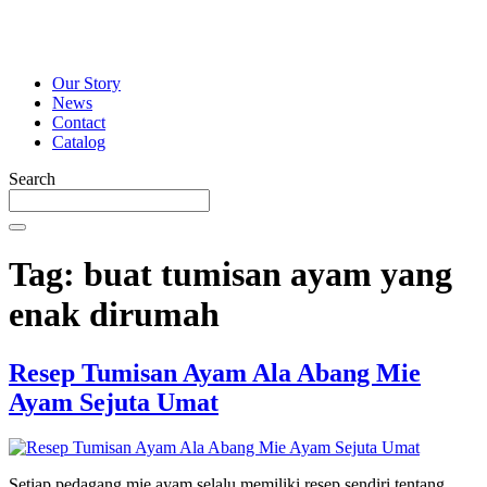
Our Story
News
Contact
Catalog
Search
Tag:
buat tumisan ayam yang
enak dirumah
Resep Tumisan Ayam Ala Abang Mie
Ayam Sejuta Umat
Setiap pedagang mie ayam selalu memiliki resep sendiri tentang