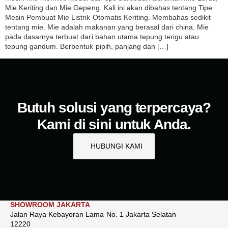
Mie Keriting dan Mie Gepeng. Kali ini akan dibahas tentang Tipe
Mesin Pembuat Mie Listrik Otomatis Keriting. Membahas sedikit
tentang mie. Mie adalah makanan yang berasal dari china. Mie
pada dasarnya terbuat dari bahan utama tepung terigu atau
tepung gandum. Berbentuk pipih, panjang dan […]
Butuh solusi yang terpercaya?
Kami di sini untuk Anda.
HUBUNGI KAMI
SHOWROOM JAKARTA
Jalan Raya Kebayoran Lama No. 1 Jakarta Selatan
12220