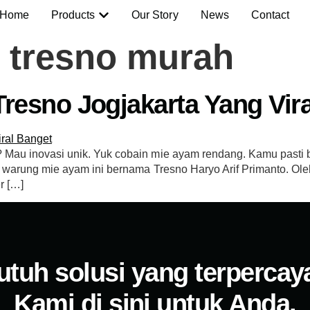
Home
Products
Our Story
News
Contact
 tresno murah
esno Jogjakarta Yang Vira
? Mau inovasi unik. Yuk cobain mie ayam rendang. Kamu past
 warung mie ayam ini bernama Tresno Haryo Arif Primanto. Oleh
r […]
utuh solusi yang terpercay
Kami di sini untuk Anda.