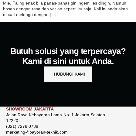
Mie. Paling enak bila panas-panas gini ngemil es dingin. Namun
bosan dengan rasa dan varian seperti itu saja. Kali ini anda akan
dibuat melongo dengan […]
Butuh solusi yang terpercaya?
Kami di sini untuk Anda.
HUBUNGI KAMI
SHOWROOM JAKARTA
Jalan Raya Kebayoran Lama No. 1 Jakarta Selatan
12220
(021) 7278 0788
marketing@bayoran-teknik.com