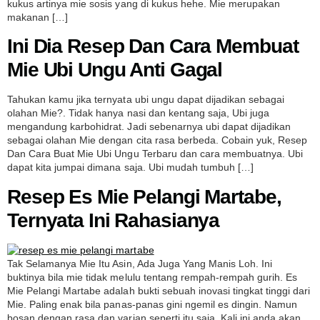
kukus artinya mie sosis yang di kukus hehe. Mie merupakan
makanan […]
Ini Dia Resep Dan Cara Membuat
Mie Ubi Ungu Anti Gagal
Tahukan kamu jika ternyata ubi ungu dapat dijadikan sebagai
olahan Mie?. Tidak hanya nasi dan kentang saja, Ubi juga
mengandung karbohidrat. Jadi sebenarnya ubi dapat dijadikan
sebagai olahan Mie dengan cita rasa berbeda. Cobain yuk, Resep
Dan Cara Buat Mie Ubi Ungu Terbaru dan cara membuatnya. Ubi
dapat kita jumpai dimana saja. Ubi mudah tumbuh […]
Resep Es Mie Pelangi Martabe,
Ternyata Ini Rahasianya
Tak Selamanya Mie Itu Asin, Ada Juga Yang Manis Loh. Ini
buktinya bila mie tidak melulu tentang rempah-rempah gurih. Es
Mie Pelangi Martabe adalah bukti sebuah inovasi tingkat tinggi dari
Mie. Paling enak bila panas-panas gini ngemil es dingin. Namun
bosan dengan rasa dan varian seperti itu saja. Kali ini anda akan