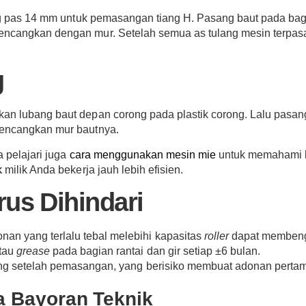
ing pas 14 mm untuk pemasangan tiang H. Pasang baut pada bag
encangkan dengan mur. Setelah semua as tulang mesin terpas
g
an lubang baut depan corong pada plastik corong. Lalu pasa
kencangkan mur bautnya.
 pelajari juga
cara menggunakan mesin mie
untuk memahami ba
k
milik Anda bekerja jauh lebih efisien.
us Dihindari
n yang terlalu tebal melebihi kapasitas
roller
dapat membeng
tau
grease
pada bagian rantai dan gir setiap ±6 bulan.
g setelah pemasangan, yang berisiko membuat adonan pertama
a Bayoran Teknik