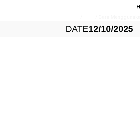
H
Home
/
Blog
/
Cara Menggunakan
DATE
12/10/2025