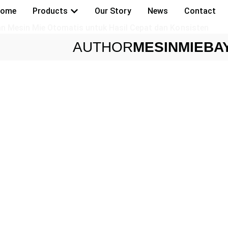
ome
Products
Our Story
News
Contact
 Mesin Mie Otomatis untuk Hasil Cepat dan Konsisten
AUTHOR
MESINMIEBA