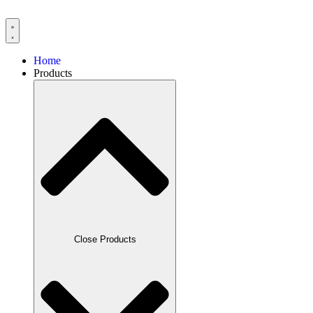
Skip
to
content
Home
Products
Close Products