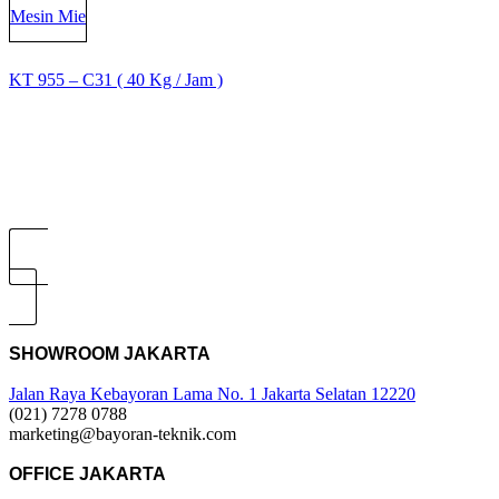
Mesin Mie
KT 955 – C31 ( 40 Kg / Jam )
KT 955 – C31 ( 40 Kg / Jam )
SHOWROOM JAKARTA
Jalan Raya Kebayoran Lama No. 1 Jakarta Selatan 12220
(021) 7278 0788
marketing@bayoran-teknik.com
OFFICE JAKARTA