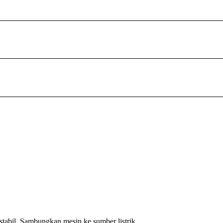
stabil. Sambungkan mesin ke sumber listrik.