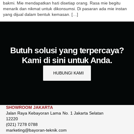
bakmi. Mie mendapatkan hati disetiap orang. Rasa mie begitu
menarik dan nikmat untuk dikonsumsi. Di pasaran ada mie instan
yang dijual dalam bentuk kemasan. […]
Butuh solusi yang terpercaya?
Kami di sini untuk Anda.
HUBUNGI KAMI
SHOWROOM JAKARTA
Jalan Raya Kebayoran Lama No. 1 Jakarta Selatan
12220
(021) 7278 0788
marketing@bayoran-teknik.com