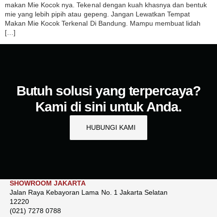
makan Mie Kocok nya. Tekenal dengan kuah khasnya dan bentuk
mie yang lebih pipih atau gepeng. Jangan Lewatkan Tempat
Makan Mie Kocok Terkenal Di Bandung. Mampu membuat lidah
[…]
Butuh solusi yang terpercaya?
Kami di sini untuk Anda.
HUBUNGI KAMI
SHOWROOM JAKARTA
Jalan Raya Kebayoran Lama No. 1 Jakarta Selatan
12220
(021) 7278 0788