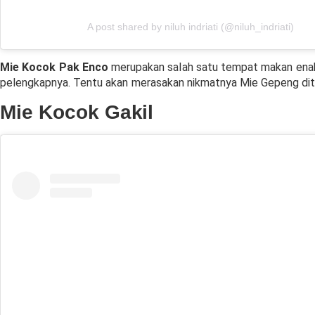
A post shared by niluh indriati (@niluh_indriati)
Mie Kocok Pak Enco
merupakan salah satu tempat makan enak d
pelengkapnya. Tentu akan merasakan nikmatnya Mie Gepeng dita
Mie Kocok Gakil