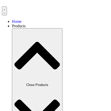
Skip
to
content
Home
Products
Close Products