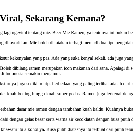
Viral, Sekarang Kemana?
ng lagi ngeviral tentang mie. Beer Mie Ramen, ya tentunya ini bukan b
ng difavoritkan. Mie boleh dikatakan terbagi menjadi dua tipe pengola
tur kekenyalan yang pas. Ada yang suka kenyal sekali, ada juga yang suk
 Boleh dibilang ramen merupakan icon makanan dari sana. Apalagi di se
 di Indonesia semakin menjamur.
turnya juga sedikit mirip. Perbedaan yang paling terlihat adalah dari 
del kuah bening hingga kuah super pedas. Ramen juga terkenal deng
erbahan dasar mie ramen dengan tambahan kuah kaldu. Kuahnya bukan
dahi dengan gelas besar serta warna air kecoklatan dengan busa putih d
u khawatir itu alkohol ya. Busa putih diatasnya itu terbuat dari putih te