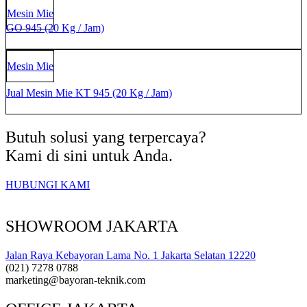
GO 945 (20 Kg / Jam)
Mesin Mie
GO 945 (20 Kg / Jam)
Jual Mesin Mie KT 945 (20 Kg /
Mesin Mie
Jam)
Jual Mesin Mie KT 945 (20 Kg / Jam)
Butuh solusi yang terpercaya?
Kami di sini untuk Anda.
HUBUNGI KAMI
SHOWROOM JAKARTA
Jalan Raya Kebayoran Lama No. 1 Jakarta Selatan 12220
(021) 7278 0788
marketing@bayoran-teknik.com