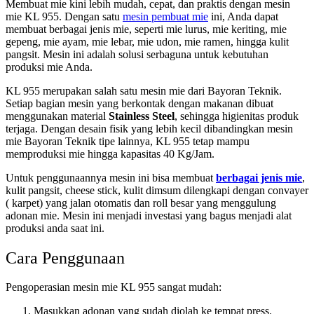
Membuat mie kini lebih mudah, cepat, dan praktis dengan mesin
mie KL 955. Dengan satu
mesin pembuat mie
ini, Anda dapat
membuat berbagai jenis mie, seperti mie lurus, mie keriting, mie
gepeng, mie ayam, mie lebar, mie udon, mie ramen, hingga kulit
pangsit. Mesin ini adalah solusi serbaguna untuk kebutuhan
produksi mie Anda.
KL 955 merupakan salah satu mesin mie dari Bayoran Teknik.
Setiap bagian mesin yang berkontak dengan makanan dibuat
menggunakan material
Stainless Steel
, sehingga higienitas produk
terjaga. Dengan desain fisik yang lebih kecil dibandingkan mesin
mie Bayoran Teknik tipe lainnya, KL 955 tetap mampu
memproduksi mie hingga kapasitas 40 Kg/Jam.
Untuk penggunaannya mesin ini bisa membuat
berbagai jenis mie
,
kulit pangsit, cheese stick, kulit dimsum dilengkapi dengan convayer
( karpet) yang jalan otomatis dan roll besar yang menggulung
adonan mie. Mesin ini menjadi investasi yang bagus menjadi alat
produksi anda saat ini.
Cara Penggunaan
Pengoperasian mesin mie KL 955 sangat mudah:
Masukkan adonan yang sudah diolah ke tempat press.